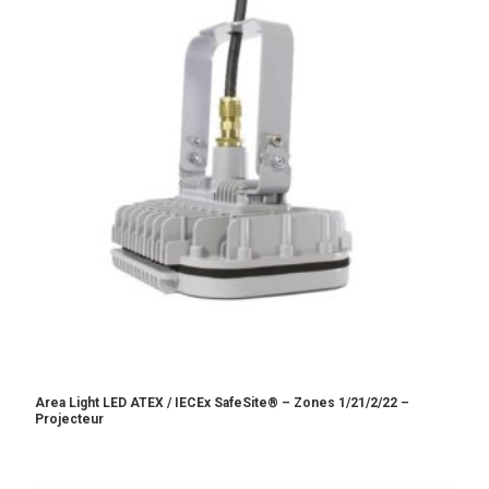
Area Light LED ATEX / IECEx SafeSite® – Zones 1/21/2/22 –
Projecteur