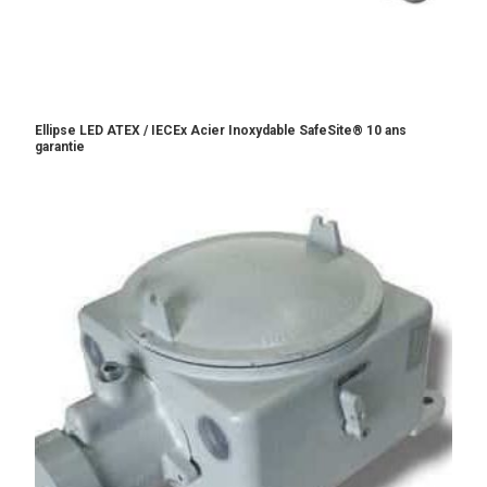
Ellipse LED ATEX / IECEx Acier Inoxydable SafeSite® 10 ans
garantie