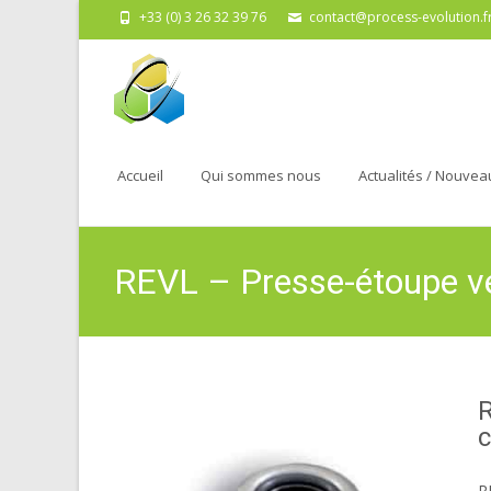
+33 (0) 3 26 32 39 76
contact@process-evolution.f
Skip
to
Accueil
Qui sommes nous
Actualités / Nouvea
content
REVL – Presse-étoupe ve
R
R