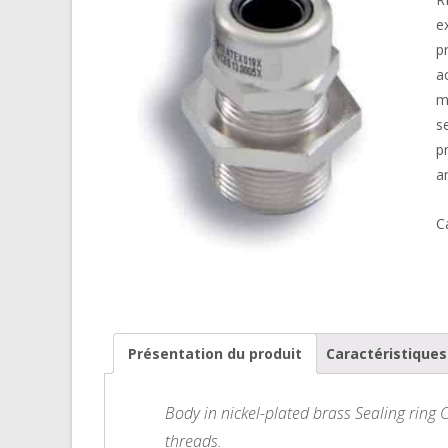
e
p
a
m
s
p
a
C
Présentation du produit
Caractéristique
Body in nickel-plated brass Sealing ring 
threads.