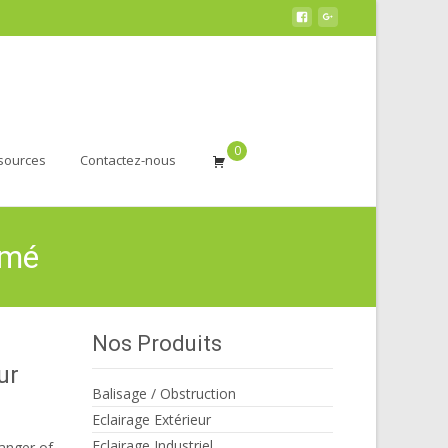
0
sources
Contactez-nous
rmé
Nos Produits
ur
Balisage / Obstruction
Eclairage Extérieur
Eclairage Industriel
danger of