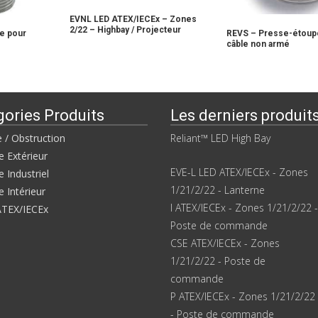
EVNL LED ATEX/IECEx – Zones
2/22 – Highbay / Projecteur
e pour
REVS – Presse-étoup
câble non armé
gories Produits
Les derniers produit
e / Obstruction
Reliant™ LED High Bay
e Extérieur
EVE-L LED ATEX/IECEx - Zones
e Industriel
1/21/2/22 - Lanterne
e Intérieur
I ATEX/IECEx - Zones 1/21/2/22 -
ATEX/IECEx
Poste de commande
CSE ATEX/IECEx - Zones
1/21/2/22 - Poste de
commande
P ATEX/IECEx - Zones 1/21/2/22
- Poste de commande