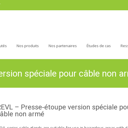
r
utés
Nos produits
Nos partenaires
Études de cas
Res
rsion spéciale pour câble non a
EVL – Presse-étoupe version spéciale po
câble non armé
EVL series cable glands are suitable for use in hazardous areas with 