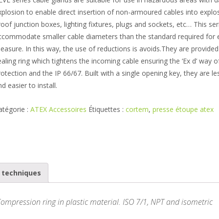
xplosion to enable direct insertion of non-armoured cables into explo
roof junction boxes, lighting fixtures, plugs and sockets, etc… This se
ccommodate smaller cable diameters than the standard required for 
easure. In this way, the use of reductions is avoids.They are provide
ealing ring which tightens the incoming cable ensuring the ‘Ex d’ way o
rotection and the IP 66/67. Built with a single opening key, they are le
nd easier to install.
atégorie :
ATEX Accessoires
Étiquettes :
cortem
,
presse étoupe atex
s techniques
Compression ring in plastic material. ISO 7/1, NPT and isometric