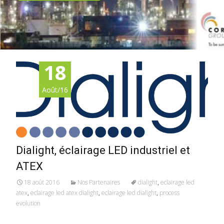
18
Août/16
Dialight, éclairage LED industriel et
ATEX
18 août 2016
Nos Partenaires
dialight
,
eclairage led
atex
,
eclairage led atex dialight
,
eclairage led dialight
,
process
evolution