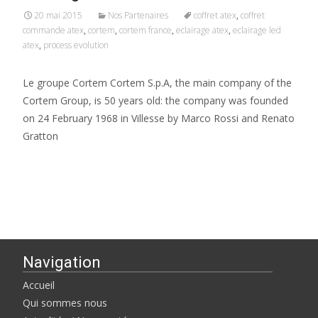
20 mai 2015
Nos Partenaires
coffret atex
,
coffret
commande atex
,
cortem
,
cortem france
,
eclairage atex
,
eclairage led
atex
,
process evolution
Le groupe Cortem Cortem S.p.A, the main company of the
Cortem Group, is 50 years old: the company was founded
on 24 February 1968 in Villesse by Marco Rossi and Renato
Gratton
Read More…
Navigation
Accueil
Qui sommes nous