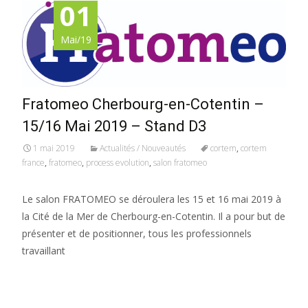
01
Mai/19
Fratomeo Cherbourg-en-Cotentin –
15/16 Mai 2019 – Stand D3
1 mai 2019
Actualités / Nouveautés
cortem
,
cortem
france
,
fratomeo
,
process evolution
,
salon fratomeo
Le salon FRATOMEO se déroulera les 15 et 16 mai 2019 à
la Cité de la Mer de Cherbourg-en-Cotentin. Il a pour but de
présenter et de positionner, tous les professionnels
travaillant
Read More…