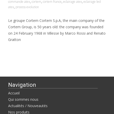
commande atex
,
cortem
,
cortem france
,
eclairage atex
,
eclairage led
atex
,
process evolution
Le groupe Cortem Cortem S.p.A, the main company of the
Cortem Group, is 50 years old: the company was founded
on 24 February 1968 in Villesse by Marco Rossi and Renato
Gratton
Read More…
Navigation
Accueil
Qui sommes nous
Actualités / Nouveautés
Nos produits