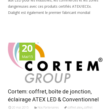
aux LED pour les industries, les commerces et les zones
dangereuses avec ces produits certifiés ATEX/IECEx.
Dialight est également le premier fabricant mondial
Read More…
20
Mai/15
Cortem: coffret, boîte de jonction,
éclairage ATEX LED & Conventionnel
20 mai 2015
Nos Partenaires
coffret atex
,
coffret