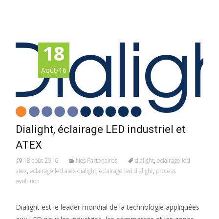
Read More…
18
Août/16
Dialight, éclairage LED industriel et
ATEX
18 août 2016
Nos Partenaires
dialight
,
eclairage led
atex
,
eclairage led atex dialight
,
eclairage led dialight
,
process
evolution
Dialight est le leader mondial de la technologie appliquées