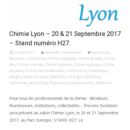
Chimie Lyon – 20 & 21 Septembre 2017
– Stand numéro H27.
22 août 2017
Actualités / Nouveautés
Agrochimie
,
Biochimie
,
Carbochimie
,
Chimie analytique
,
Chimie de base
,
Chimie
fine
,
Chimie minérale
,
Chimie nucléaire
,
Chimie organique
,
Chimie
physique
,
Chimie supramoléculaire
,
Chimie verte
,
Cosmétique
,
dialight
,
Génie chimique
,
Géochimie
,
Oil & gas
,
Parachimie
,
Parfumerie
,
petrochimie
,
Pharmacie
,
process evolution
,
Raffinerie
Pour tous les professionnels de la chimie : décideurs,
fournisseurs, institutions, collectivités… Process Evolution
sera présent au salon Chimie Lyon, le 20 et 21 Septembre
2017, au Parc Eurexpo: STAND H27. Le