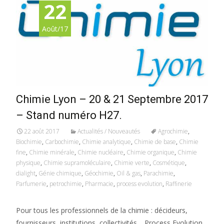
22
Août/17
Chimie Lyon – 20 & 21 Septembre 2017
– Stand numéro H27.
22 août 2017
Actualités / Nouveautés
Agrochimie
,
Biochimie
,
Carbochimie
,
Chimie analytique
,
Chimie de base
,
Chimie
fine
,
Chimie minérale
,
Chimie nucléaire
,
Chimie organique
,
Chimie
physique
,
Chimie supramoléculaire
,
Chimie verte
,
Cosmétique
,
dialight
,
Génie chimique
,
Géochimie
,
Oil & gas
,
Parachimie
,
Parfumerie
,
petrochimie
,
Pharmacie
,
process evolution
,
Raffinerie
Pour tous les professionnels de la chimie : décideurs,
fournisseurs, institutions, collectivités… Process Evolution