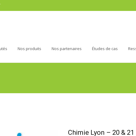
r
utés
Nos produits
Nos partenaires
Études de cas
Res
Chimie Lyon – 20 & 2