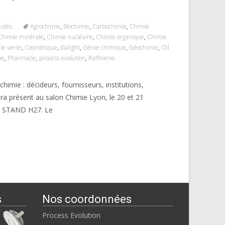
autés
Agrochimie
,
Biochimie
,
Carbochimie
,
Chimie
Chimie minérale
,
Chimie nucléaire
,
Chimie organique
,
Chimie
ie verte
,
Cosmétique
,
dialight
,
Génie chimique
,
Géochimie
,
Oil
ie
,
Pharmacie
,
process evolution
,
Raffinerie
himie : décideurs, fournisseurs, institutions,
era présent au salon Chimie Lyon, le 20 et 21
: STAND H27. Le
s
Nos coordonnées
Process Evolution