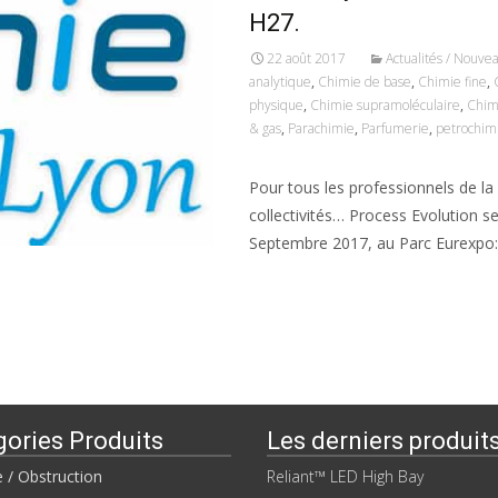
H27.
22 août 2017
Actualités / Nouve
analytique
,
Chimie de base
,
Chimie fine
,
physique
,
Chimie supramoléculaire
,
Chim
& gas
,
Parachimie
,
Parfumerie
,
petrochim
Pour tous les professionnels de la c
collectivités… Process Evolution s
Septembre 2017, au Parc Eurexpo
Read More…
gories Produits
Les derniers produit
e / Obstruction
Reliant™ LED High Bay