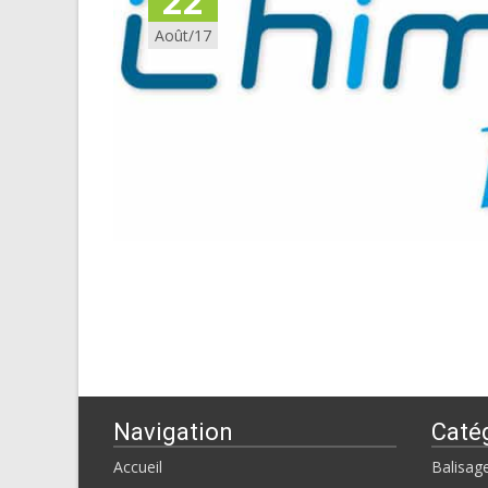
22
Août/17
Navigation
Caté
Accueil
Balisag