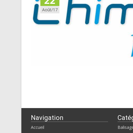
22
Août/17
Navigation
Caté
Accueil
Balisag