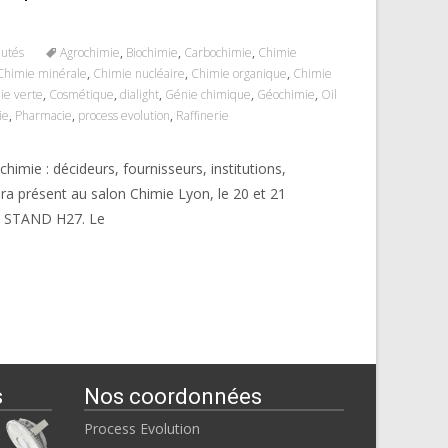
autés
Agrochimie
,
Biochimie
,
Carbochimie
,
Chimie
Chimie minérale
,
Chimie nucléaire
,
Chimie organique
,
Chimie
ie verte
,
Cosmétique
,
dialight
,
Génie chimique
,
Géochimie
,
Oil
ie
,
Pharmacie
,
process evolution
,
Raffinerie
himie : décideurs, fournisseurs, institutions,
era présent au salon Chimie Lyon, le 20 et 21
: STAND H27. Le
s
Nos coordonnées
Process Evolution