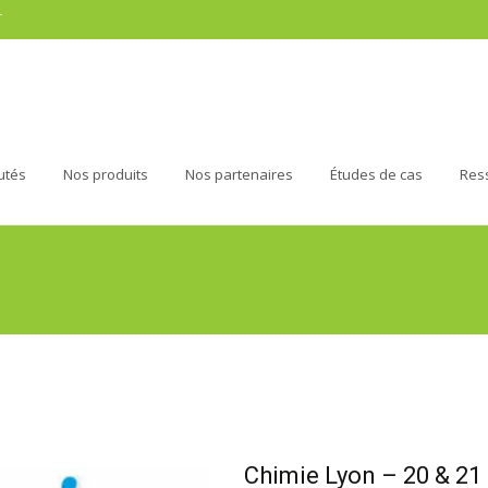
r
utés
Nos produits
Nos partenaires
Études de cas
Res
Chimie Lyon – 20 & 2