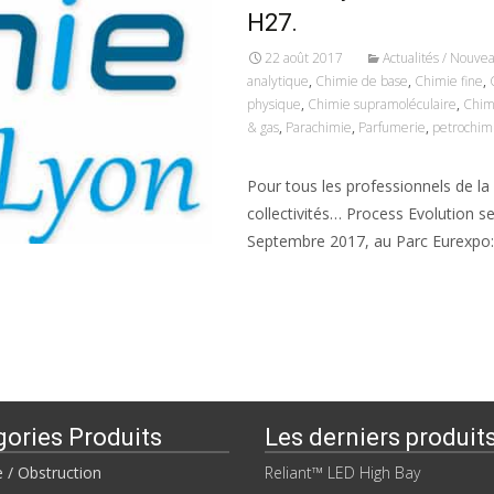
H27.
22 août 2017
Actualités / Nouve
analytique
,
Chimie de base
,
Chimie fine
,
physique
,
Chimie supramoléculaire
,
Chim
& gas
,
Parachimie
,
Parfumerie
,
petrochim
Pour tous les professionnels de la c
collectivités… Process Evolution s
Septembre 2017, au Parc Eurexpo
Read More…
gories Produits
Les derniers produit
e / Obstruction
Reliant™ LED High Bay