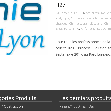
H27.
22 août 2017
Actualités / Nouve
analytique
,
Chimie de base
,
Chimie fine
,
physique
,
Chimie supramoléculaire
,
Chim
& gas
,
Parachimie
,
Parfumerie
,
petrochim
Pour tous les professionnels de la c
collectivités… Process Evolution s
Septembre 2017, au Parc Eurexpo
Read More…
gories Produits
Les derniers produit
e / Obstruction
Reliant™ LED High Bay