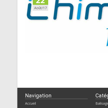
22
Août/17
Navigation
Caté
Accueil
Balisag