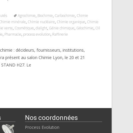
autés
Agrochimie
,
Biochimie
,
Carbochimie
,
Chimie
Chimie minérale
,
Chimie nucléaire
,
Chimie organique
,
Chimie
ie verte
,
Cosmétique
,
dialight
,
Génie chimique
,
Géochimie
,
Oil
ie
,
Pharmacie
,
process evolution
,
Raffinerie
himie : décideurs, fournisseurs, institutions,
era présent au salon Chimie Lyon, le 20 et 21
: STAND H27. Le
s
Nos coordonnées
Process Evolution