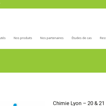
r
utés
Nos produits
Nos partenaires
Études de cas
Res
Chimie Lyon – 20 & 2