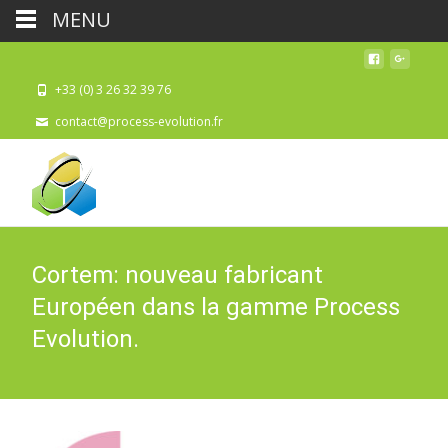
MENU
+33 (0) 3 26 32 39 76
contact@process-evolution.fr
Cortem: nouveau fabricant
Européen dans la gamme Process
Evolution.