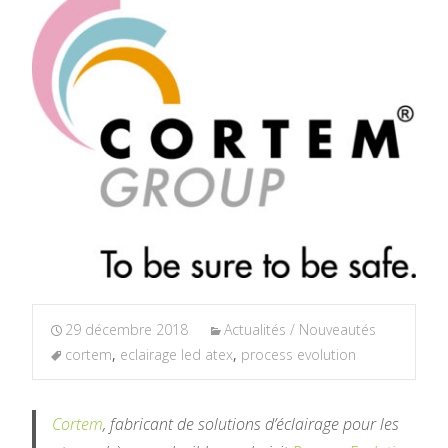
29 décembre 2018
Actualités / Nouveautés
cortem
,
eclairage led atex
,
process evolution
Cortem
, fabricant de solutions d’éclairage pour les