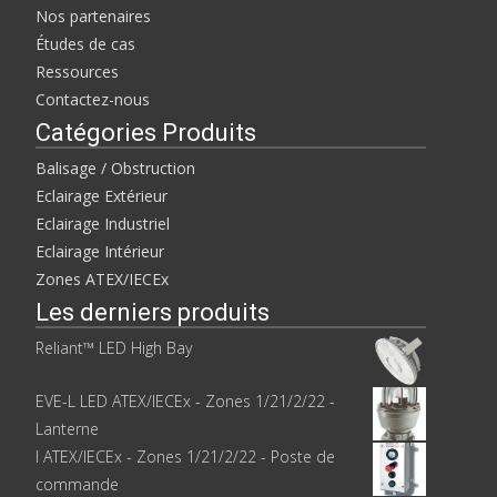
a
d
Nos partenaires
n
a
s
n
Études de cas
u
s
n
u
Ressources
e
n
n
e
Contactez-nous
o
n
u
o
Catégories Produits
v
u
e
v
l
e
Balisage / Obstruction
l
l
e
l
Eclairage Extérieur
f
e
e
f
Eclairage Industriel
n
e
ê
n
Eclairage Intérieur
t
ê
r
t
Zones ATEX/IECEx
e
r
)
e
)
Les derniers produits
Reliant™ LED High Bay
EVE-L LED ATEX/IECEx - Zones 1/21/2/22 -
Lanterne
I ATEX/IECEx - Zones 1/21/2/22 - Poste de
commande