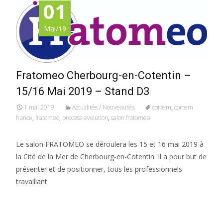
01
Mai/19
Fratomeo Cherbourg-en-Cotentin –
15/16 Mai 2019 – Stand D3
1 mai 2019
Actualités / Nouveautés
cortem
,
cortem
france
,
fratomeo
,
process evolution
,
salon fratomeo
Le salon FRATOMEO se déroulera les 15 et 16 mai 2019 à
la Cité de la Mer de Cherbourg-en-Cotentin. Il a pour but de
présenter et de positionner, tous les professionnels
travaillant
Read More…