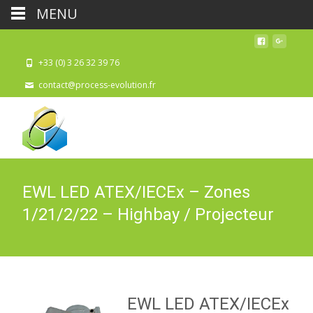
MENU
+33 (0) 3 26 32 39 76
contact@process-evolution.fr
EWL LED ATEX/IECEx – Zones
1/21/2/22 – Highbay / Projecteur
EWL LED ATEX/IECEx