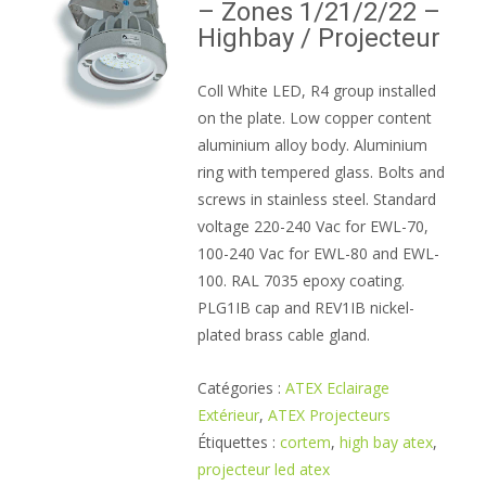
– Zones 1/21/2/22 –
Highbay / Projecteur
Coll White LED, R4 group installed
on the plate. Low copper content
aluminium alloy body. Aluminium
ring with tempered glass. Bolts and
screws in stainless steel. Standard
voltage 220-240 Vac for EWL-70,
100-240 Vac for EWL-80 and EWL-
100. RAL 7035 epoxy coating.
PLG1IB cap and REV1IB nickel-
plated brass cable gland.
Catégories :
ATEX Eclairage
Extérieur
,
ATEX Projecteurs
Étiquettes :
cortem
,
high bay atex
,
projecteur led atex