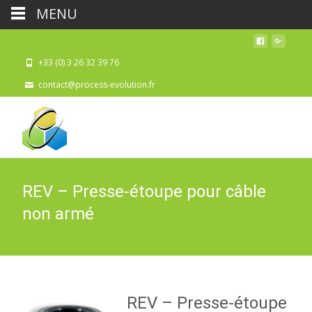
MENU
+33 (0) 3 26 32 39 76
contact@process-evolution.fr
REV – Presse-étoupe pour câble
non armé
REV – Presse-étoupe