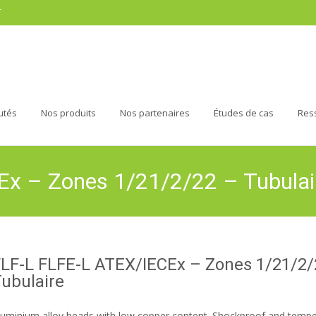
r
utés
Nos produits
Nos partenaires
Études de cas
Res
x – Zones 1/21/2/22 – Tubulai
FLF-L FLFE-L ATEX/IECEx – Zones 1/21/2/
ubulaire
luminium alloy heads with low copper content. Shockproof and tempe