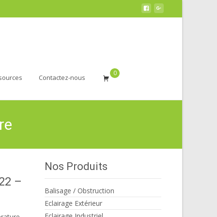
0
sources
Contactez-nous
re
Nos Produits
22 –
Balisage / Obstruction
Eclairage Extérieur
Eclairage Industriel
rature-