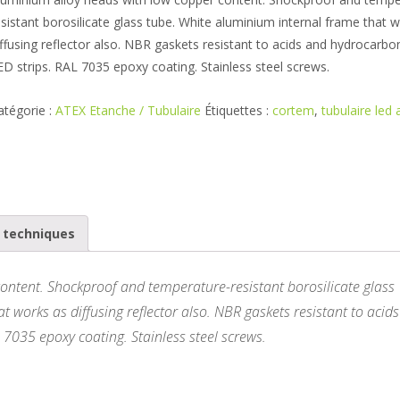
esistant borosilicate glass tube. White aluminium internal frame that 
iffusing reflector also. NBR gaskets resistant to acids and hydrocarbon
ED strips. RAL 7035 epoxy coating. Stainless steel screws.
atégorie :
ATEX Etanche / Tubulaire
Étiquettes :
cortem
,
tubulaire led 
s techniques
ontent. Shockproof and temperature-resistant borosilicate glass
 works as diffusing reflector also. NBR gaskets resistant to acids
 7035 epoxy coating. Stainless steel screws.