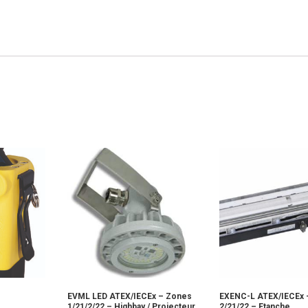
EVML LED ATEX/IECEx – Zones
EXENC-L ATEX/IECEx 
1/21/2/22 – Highbay / Projecteur
2/21/22 – Etanche