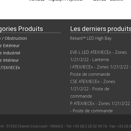
gories Produits
Les derniers produit
e / Obstruction
Reliant™ LED High Bay
e Extérieur
EVE-L LED ATEX/IECEx - Zones
e Industriel
1/21/2/22 - Lanterne
e Intérieur
I ATEX/IECEx - Zones 1/21/2/22 -
ATEX/IECEx
Poste de commande
CSE ATEX/IECEx - Zones
1/21/2/22 - Poste de
commande
P ATEX/IECEx - Zones 1/21/2/22
- Poste de commande
d - 51530 Chavot-Courcourt - FRANCE - Tel: +33 (0) 3 26 32 39 76 - Fax: +33 (0) 