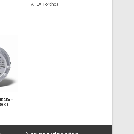
ATEX Torches
/IECEx –
te de