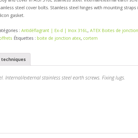
tainless steel cover bolts. Stainless steel hinges with mounting straps 
ilicon gasket.
atégories :
Antidéflagrant | Ex-d | Inox 316L
,
ATEX Boites de jonction
offrets
Étiquettes :
boite de jonction atex
,
cortem
s techniques
. Internal/external stainless steel earth screws. Fixing lugs.