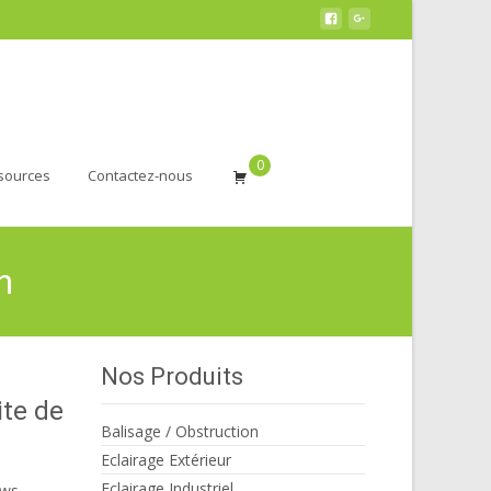
0
sources
Contactez-nous
n
Nos Produits
te de
Balisage / Obstruction
Eclairage Extérieur
Eclairage Industriel
ews.