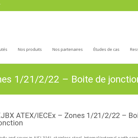
r
utés
Nos produits
Nos partenaires
Études de cas
Res
s 1/21/2/22 – Boite de jonctio
EJBX ATEX/IECEx – Zones 1/21/2/22 – Boi
onction
ody and cover in AISI 316L stainless steel. Internal/external earth scr