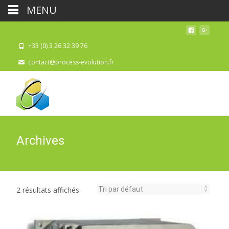
MENU
+33 (0) 3 26 32 39 76
contact@process-evolution.fr
Archives
2 résultats affichés