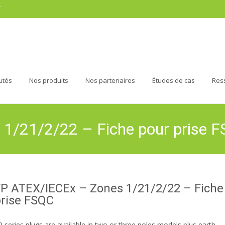
r
utés
Nos produits
Nos partenaires
Études de cas
Res
1/21/2/22 – Fiche pour prise 
P ATEX/IECEx – Zones 1/21/2/22 – Fiche
prise FSQC
P series plugs are available in two or three poles models plus earth.