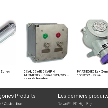
– Zones
CCAI, CCAIF, CCAIF H
PY ATEX/IECEx – Zon
ATEX/IECEx – Zones 1/21/2/22 –
1/21/2/22 – Prise
Boite de jonction
gories Produits
Les derniers produit
e / Obstruction
Reliant™ LED High Bay