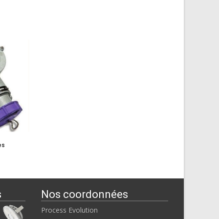
es
s
Nos coordonnées
Process Evolution