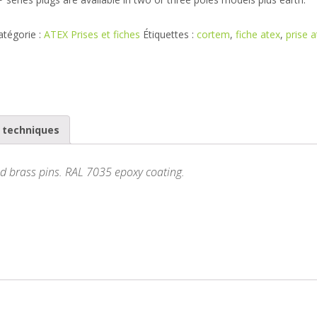
atégorie :
ATEX Prises et fiches
Étiquettes :
cortem
,
fiche atex
,
prise 
s techniques
ed brass pins. RAL 7035 epoxy coating.