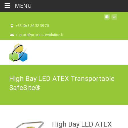
MENU
+33 (0) 3 26 32 39 76
contact@process-evolution.fr
High Bay LED ATEX Transportable
SafeSite®
High Bay LED ATEX