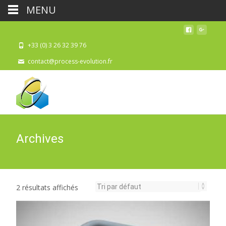
MENU
+33 (0) 3 26 32 39 76
contact@process-evolution.fr
Archives
2 résultats affichés