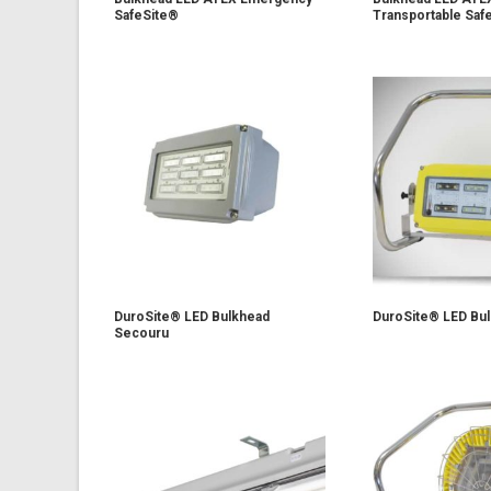
SafeSite®
Transportable Saf
DuroSite® LED Bulkhead
DuroSite® LED Bu
Secouru