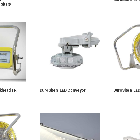
eSite®
lkhead TR
DuroSite® LED Conveyor
DuroSite® LED