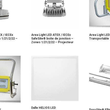
X / IECEx
Area Light LED ATEX / IECEx
Area Light LE
 1/21/2/22 –
SafeSite® boite de jonction –
Transportable
Zones 1/21/2/22 – Projecteur
Dalle HELIOS LED
X
DuroSite® Elli