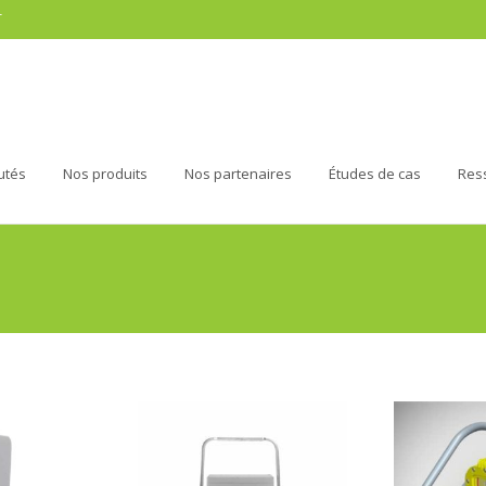
r
utés
Nos produits
Nos partenaires
Études de cas
Res