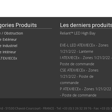
gories Produits
Les derniers produit
e / Obstruction
Reliant™ LED High Bay
e Extérieur
EVE-L LED ATEX/IECEx - Zones
e Industriel
1/21/2/22 - Lanterne
e Intérieur
I ATEX/IECEx - Zones 1/21/2/22 -
ATEX/IECEx
Poste de commande
CSE ATEX/IECEx - Zones
1/21/2/22 - Poste de
commande
P ATEX/IECEx - Zones 1/21/2/22
- Poste de commande
d - 51530 Chavot-Courcourt - FRANCE - Tel: +33 (0) 3 26 32 39 76 - Fax: +33 (0) 