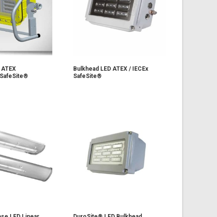
D ATEX
Bulkhead LED ATEX / IECEx
 SafeSite®
SafeSite®
pse LED Linear
DuroSite® LED Bulkhead