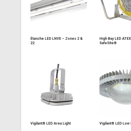
Étanche LED LNVE – Zones 2 &
High Bay LED ATEX
22
SafeSite®
Vigilant® LED Area Light
Vigilant® LED Low 