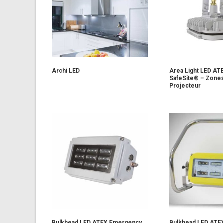
Archi LED
Area Light LED ATE
SafeSite® – Zones
Projecteur
Bulkhead LED ATEX Emergency
Bulkhead LED ATE