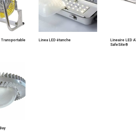
 Transportable
Linea LED étanche
Lineaire LED A
SafeSite®
Bay