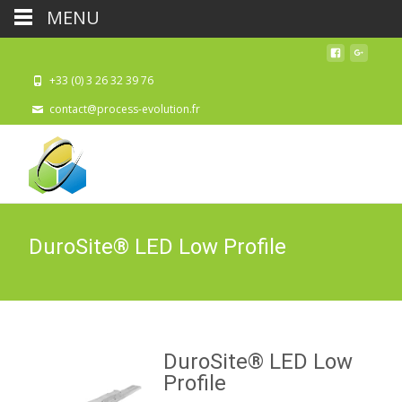
MENU
+33 (0) 3 26 32 39 76
contact@process-evolution.fr
DuroSite® LED Low Profile
DuroSite® LED Low
Profile