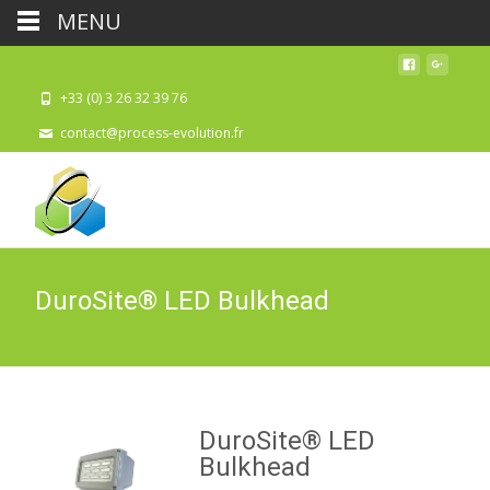
MENU
+33 (0) 3 26 32 39 76
contact@process-evolution.fr
DuroSite® LED Bulkhead
DuroSite® LED
Bulkhead