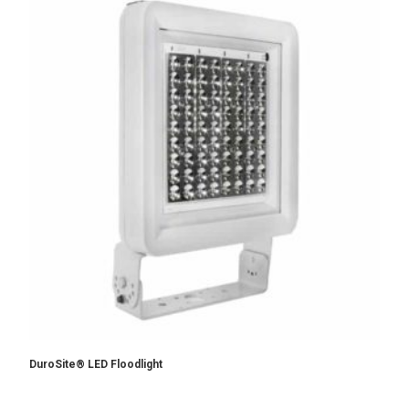
DuroSite® LED Floodlight