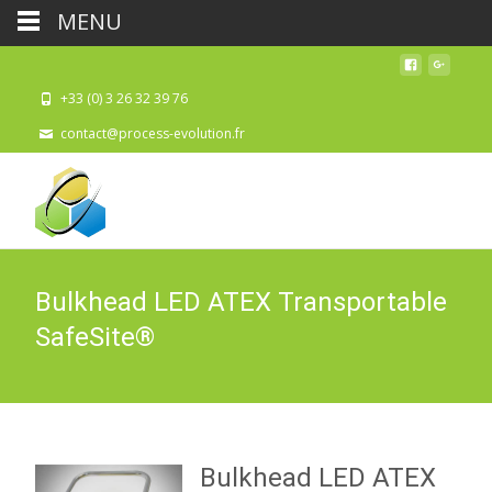
MENU
+33 (0) 3 26 32 39 76
contact@process-evolution.fr
Bulkhead LED ATEX Transportable
SafeSite®
Bulkhead LED ATEX