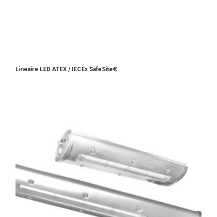
Lineaire LED ATEX / IECEx SafeSite®