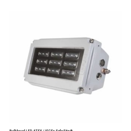
Bulkhead LED ATEX / IECEx SafeSite®