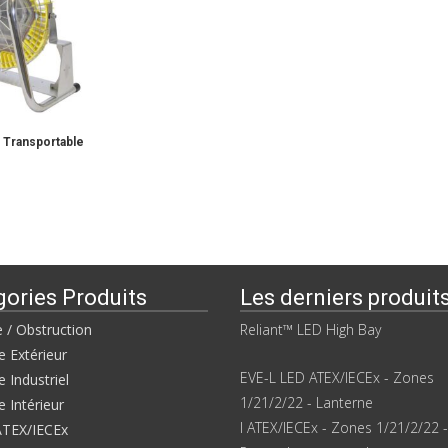
 Transportable
gories Produits
Les derniers produit
e / Obstruction
Reliant™ LED High Bay
e Extérieur
EVE-L LED ATEX/IECEx - Zones
e Industriel
1/21/2/22 - Lanterne
e Intérieur
I ATEX/IECEx - Zones 1/21/2/22 -
ATEX/IECEx