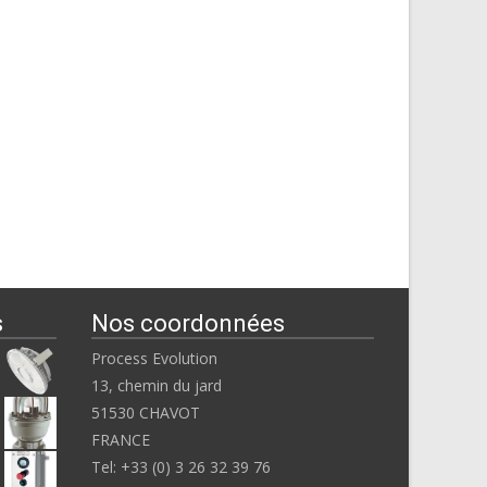
s
Nos coordonnées
Process Evolution
13, chemin du jard
51530 CHAVOT
FRANCE
Tel: +33 (0) 3 26 32 39 76