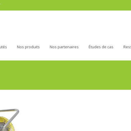
r
utés
Nos produits
Nos partenaires
Études de cas
Res