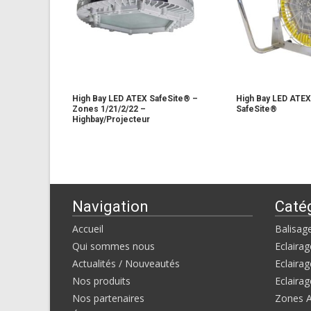
High Bay LED ATEX SafeSite® –
High Bay LED ATEX
Zones 1/21/2/22 –
SafeSite®
Highbay/Projecteur
Navigation
Caté
Accueil
Balisag
Qui sommes nous
Eclairag
Actualités / Nouveautés
Eclairag
Nos produits
Eclairag
Nos partenaires
Zones 