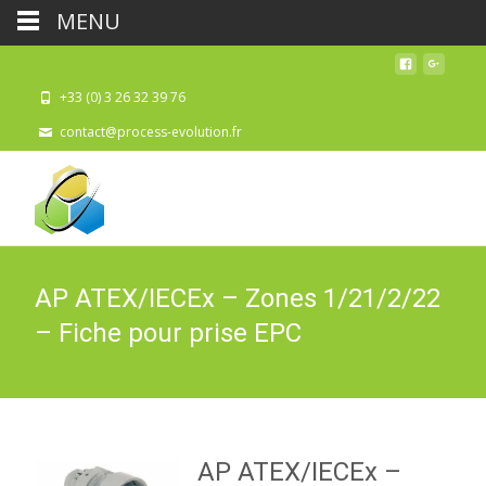
MENU
+33 (0) 3 26 32 39 76
contact@process-evolution.fr
AP ATEX/IECEx – Zones 1/21/2/22
– Fiche pour prise EPC
AP ATEX/IECEx –