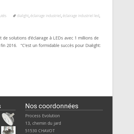
utés
dialight
,
éclairage industriel
,
éclairage industriel led
,
nt de solutions d’éclairage à LEDs avec 1 millions de
 fin 2016. “C’est un formidable succès pour Dialight:
s
Nos coordonnées
Process Evolution
13, chemin du jard
51530 CHAVOT