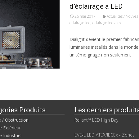
d’éclairage à LED
26 mai 2017
Actualités / Nouvea
eclairage led
,
eclairage led atex
Dialight devient le premier fabrica
luminaires installés dans le monde
un témoignage non seulement
Read More…
gories Produits
Les derniers produit
e / Obstruction
Reliant™ LED High Bay
e Extérieur
EVE-L LED ATEX/IECEx - Zones
e Industriel