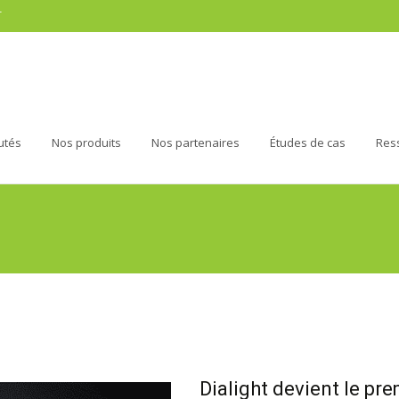
r
utés
Nos produits
Nos partenaires
Études de cas
Res
Dialight devient le pr