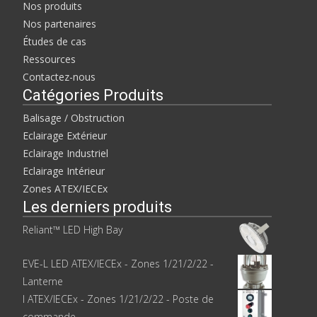
e
r
Nos produits
d
e
a
d
Nos partenaires
n
a
s
n
Études de cas
u
s
n
u
Ressources
e
n
n
e
Contactez-nous
o
n
u
o
Catégories Produits
v
u
e
v
l
e
Balisage / Obstruction
l
l
e
l
Eclairage Extérieur
f
e
e
f
Eclairage Industriel
n
e
ê
n
Eclairage Intérieur
t
ê
r
t
Zones ATEX/IECEx
e
r
)
e
Les derniers produits
)
Reliant™ LED High Bay
EVE-L LED ATEX/IECEx - Zones 1/21/2/22 -
Lanterne
I ATEX/IECEx - Zones 1/21/2/22 - Poste de
commande