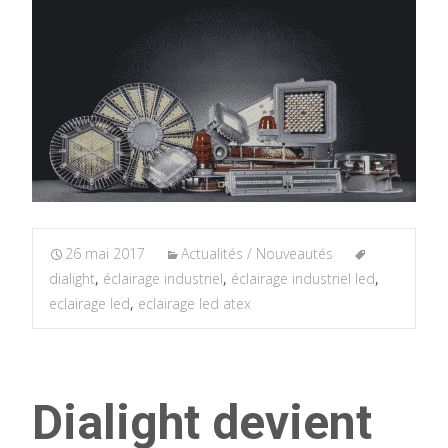
26 mai 2017
Actualités / Nouveautés
dialight
,
éclairage industriel
,
éclairage industriel led
,
eclairage led
,
eclairage led atex
Dialight devient