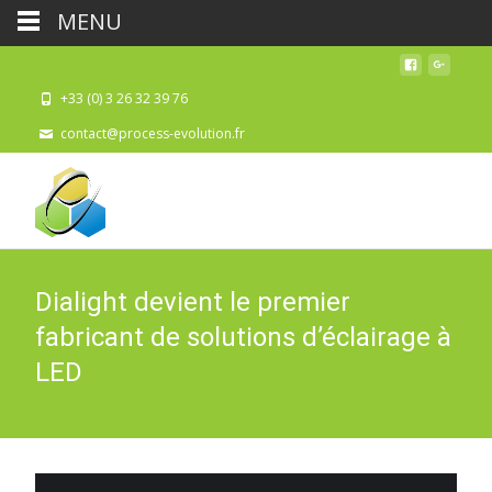
MENU
+33 (0) 3 26 32 39 76
contact@process-evolution.fr
Dialight devient le premier
fabricant de solutions d’éclairage à
LED