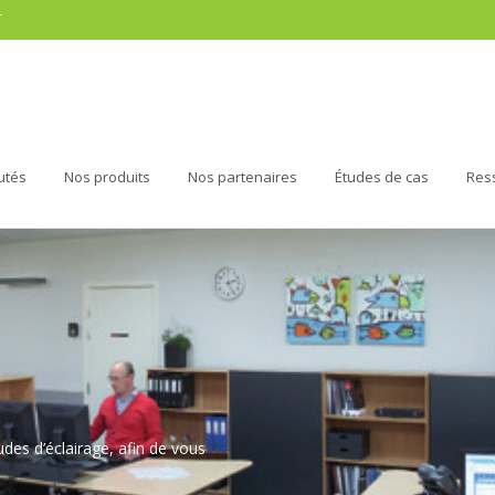
r
utés
Nos produits
Nos partenaires
Études de cas
Res
udes d’éclairage, afin de vous