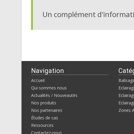
Un complément d'informati
Navigation
Caté
Accueil
Balisag
Qui sommes nous
Eclairag
Actualités / Nouveautés
Eclairag
Nos produits
Eclairag
Nos partenaires
Zones 
Études de cas
Ressources
Contactez-nous