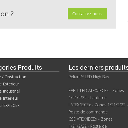
on ?
Contactez-nous.
gories Produits
Les derniers produit
e / Obstruction
Reliant™ LED High Bay
e Extérieur
EVE-L LED ATEX/IECEx - Zones
e Industriel
1/21/2/22 - Lanterne
e Intérieur
I ATEX/IECEx - Zones 1/21/2/22 -
ATEX/IECEx
Poste de commande
CSE ATEX/IECEx - Zones
1/21/2/22 - Poste de