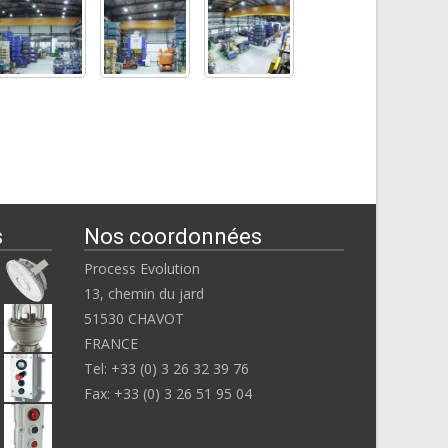
s
Nos coordonnées
Process Evolution
13, chemin du jard
51530 CHAVOT
FRANCE
Tel: +33 (0) 3 26 32 39 76
Fax: +33 (0) 3 26 51 95 04