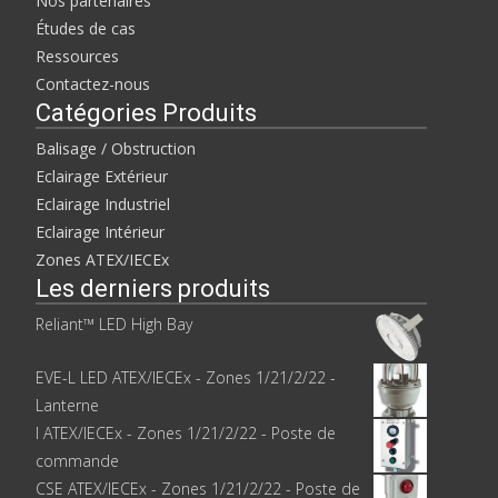
Nos partenaires
n
a
s
n
Études de cas
u
s
n
u
Ressources
e
n
n
e
Contactez-nous
o
n
u
o
Catégories Produits
v
u
e
v
l
e
Balisage / Obstruction
l
l
e
l
Eclairage Extérieur
f
e
e
f
Eclairage Industriel
n
e
ê
n
Eclairage Intérieur
t
ê
r
t
Zones ATEX/IECEx
e
r
)
e
Les derniers produits
)
Reliant™ LED High Bay
EVE-L LED ATEX/IECEx - Zones 1/21/2/22 -
Lanterne
I ATEX/IECEx - Zones 1/21/2/22 - Poste de
commande
CSE ATEX/IECEx - Zones 1/21/2/22 - Poste de