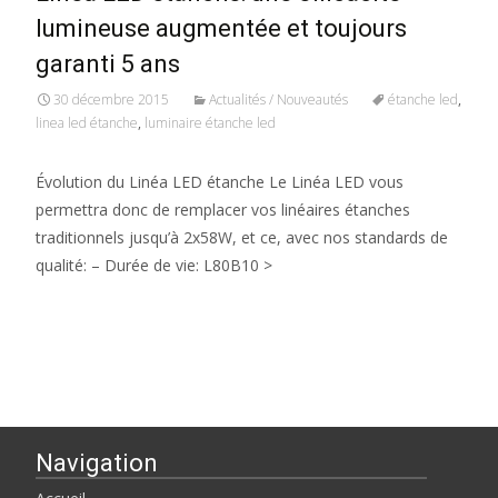
lumineuse augmentée et toujours
garanti 5 ans
30 décembre 2015
Actualités / Nouveautés
étanche led
,
linea led étanche
,
luminaire étanche led
Évolution du Linéa LED étanche Le Linéa LED vous
permettra donc de remplacer vos linéaires étanches
traditionnels jusqu’à 2x58W, et ce, avec nos standards de
qualité: – Durée de vie: L80B10 >
Read More…
Navigation