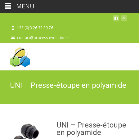
MENU
+33 (0) 3 26 32 39 76
contact@process-evolution.fr
UNI – Presse-étoupe en polyamide
UNI – Presse-étoupe
en polyamide