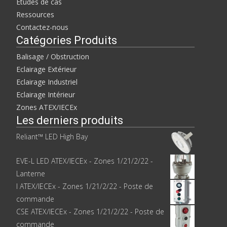
e
r
Études de cas
d
e
a
d
Ressources
n
a
s
n
Contactez-nous
u
s
n
u
Catégories Produits
e
n
n
e
o
n
Balisage / Obstruction
u
o
v
u
Eclairage Extérieur
e
v
l
e
Eclairage Industriel
l
l
e
l
Eclairage Intérieur
f
e
e
f
Zones ATEX/IECEx
n
e
ê
n
Les derniers produits
t
ê
r
t
e
r
Reliant™ LED High Bay
)
e
)
EVE-L LED ATEX/IECEx - Zones 1/21/2/22 -
Lanterne
I ATEX/IECEx - Zones 1/21/2/22 - Poste de
commande
CSE ATEX/IECEx - Zones 1/21/2/22 - Poste de
commande