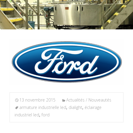
13 novembre 2015
Actualités / Nouveautés
armature industrielle led
,
dialight
,
éclairage
industriel led
,
ford