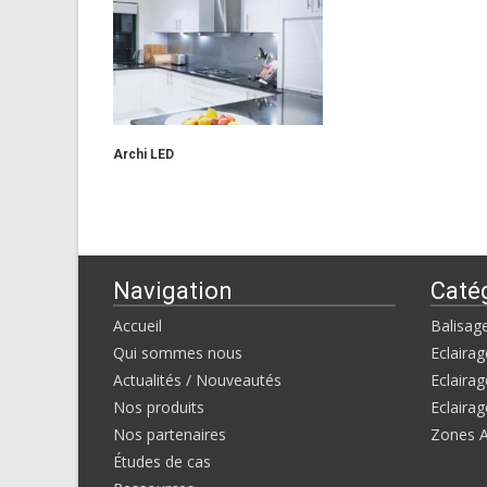
Archi LED
Navigation
Caté
Accueil
Balisag
Qui sommes nous
Eclairag
Actualités / Nouveautés
Eclairag
Nos produits
Eclairag
Nos partenaires
Zones 
Études de cas