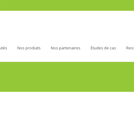
r
utés
Nos produits
Nos partenaires
Études de cas
Res