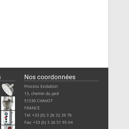
s
Nos coordonnées
Process Evolution
13, chemin du jard
51530 CHAVOT
FRANCE
Tel: +33 (0) 3 26 32 39 76
Fax: +33 (0) 3 26 51 95 04