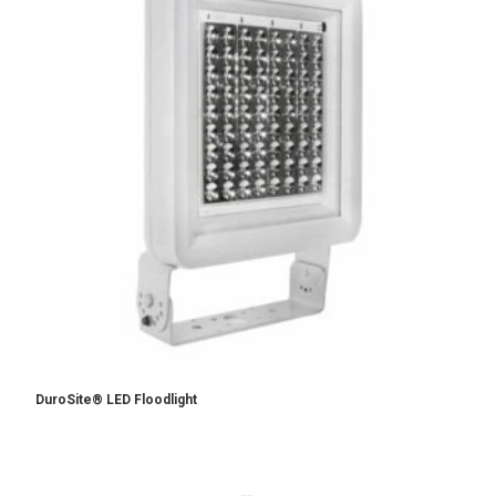
DuroSite® LED Floodlight