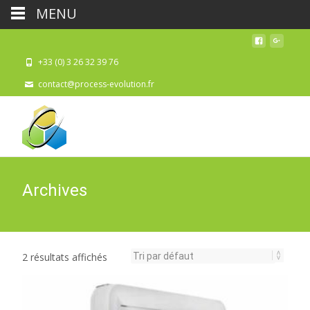
MENU
+33 (0) 3 26 32 39 76
contact@process-evolution.fr
Archives
2 résultats affichés