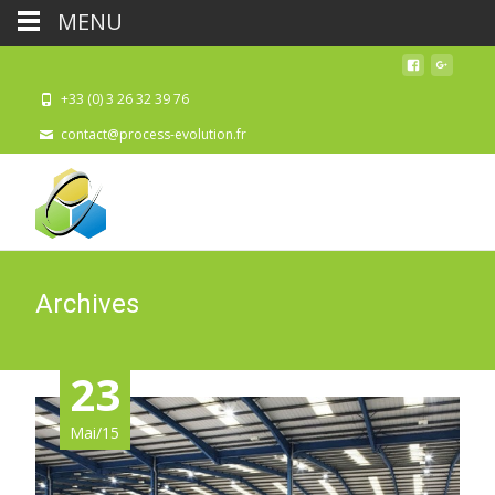
MENU
+33 (0) 3 26 32 39 76
contact@process-evolution.fr
Archives
23
Mai/15